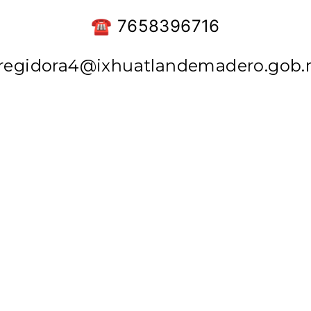
☎ 7658396716
regidora4@ixhuatlandemadero.gob