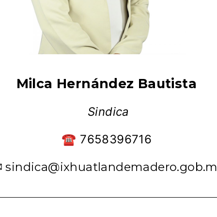
Milca Hernández Bautista
Sindica
☎ 7658396716
 sindica@ixhuatlandemadero.gob.