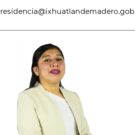
residencia@ixhuatlandemadero.go